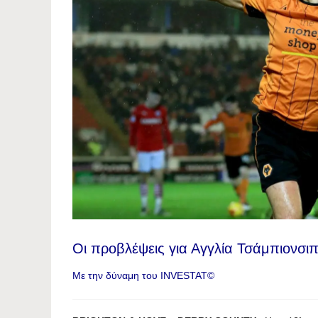
Οι προβλέψεις για Αγγλία Τσάμπιονσιπ
Με την δύναμη του INVESTAT©