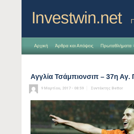
Investwin.net
Π
Αρχική
Άρθρα και Απόψεις
Πρωταθλήματα
Αγγλία Τσάμπιονσιπ – 37η Αγ.
9 Μαρτίου, 2017 - 08:59
Συντάκτης
Bettor