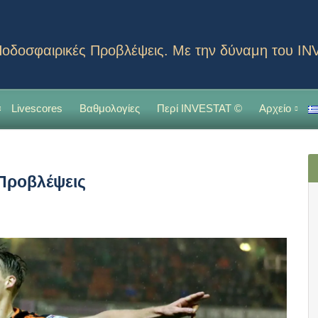
οδοσφαιρικές Προβλέψεις. Με την δύναμη του I
Livescores
Βαθμολογίες
Περί INVESTAT ©
Αρχείο
 Προβλέψεις