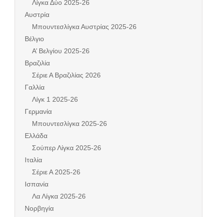
Λίγκα Δύο 2025-26
Αυστρία
Μπουντεσλίγκα Αυστρίας 2025-26
Βέλγιο
Α’ Βελγίου 2025-26
Βραζιλία
Σέριε Α Βραζιλίας 2026
Γαλλία
Λίγκ 1 2025-26
Γερμανία
Μπουντεσλίγκα 2025-26
Ελλάδα
Σούπερ Λίγκα 2025-26
Ιταλία
Σέριε Α 2025-26
Ισπανία
Λα Λίγκα 2025-26
Νορβηγία