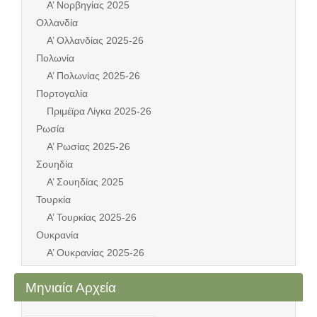
Α’ Νορβηγίας 2025
Ολλανδία
Α’ Ολλανδίας 2025-26
Πολωνία
Α’ Πολωνίας 2025-26
Πορτογαλία
Πριμέϊρα Λίγκα 2025-26
Ρωσία
Α’ Ρωσίας 2025-26
Σουηδία
Α’ Σουηδίας 2025
Τουρκία
Α’ Τουρκίας 2025-26
Ουκρανία
Α’ Ουκρανίας 2025-26
Μηνιαία Αρχεία