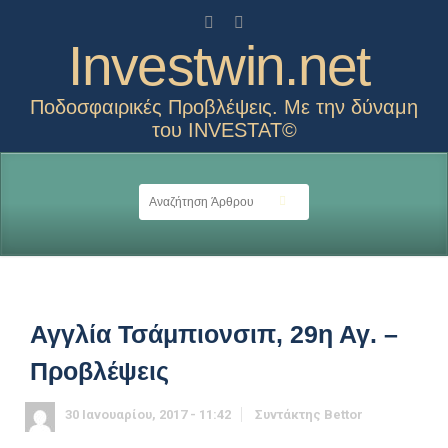
Investwin.net
Ποδοσφαιρικές Προβλέψεις. Με την δύναμη
του INVESTAT©
Αγγλία Τσάμπιονσιπ, 29η Αγ. –
Προβλέψεις
30 Ιανουαρίου, 2017 - 11:42
Συντάκτης
Bettor