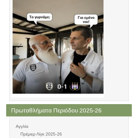
Πρωταθλήματα Περιόδου 2025-26
Αγγλία
Πρέμιερ Λίγκ 2025-26