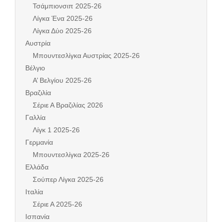
Τσάμπιονσιπ 2025-26
Λίγκα Ένα 2025-26
Λίγκα Δύο 2025-26
Αυστρία
Μπουντεσλίγκα Αυστρίας 2025-26
Βέλγιο
Α’ Βελγίου 2025-26
Βραζιλία
Σέριε Α Βραζιλίας 2026
Γαλλία
Λίγκ 1 2025-26
Γερμανία
Μπουντεσλίγκα 2025-26
Ελλάδα
Σούπερ Λίγκα 2025-26
Ιταλία
Σέριε Α 2025-26
Ισπανία