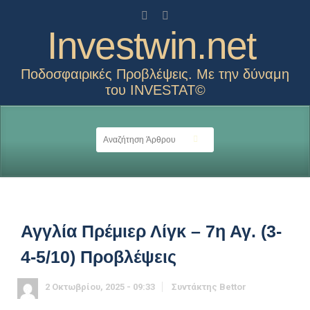
Investwin.net
Ποδοσφαιρικές Προβλέψεις. Με την δύναμη
του INVESTAT©
Αγγλία Πρέμιερ Λίγκ – 7η Αγ. (3-
4-5/10) Προβλέψεις
2 Οκτωβρίου, 2025 - 09:33
Συντάκτης
Bettor