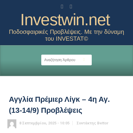
Investwin.net
Ποδοσφαιρικές Προβλέψεις. Με την δύναμη
του INVESTAT©
Αγγλία Πρέμιερ Λίγκ – 4η Αγ.
(13-14/9) Προβλέψεις
8 Σεπτεμβρίου, 2025 - 10:05
Συντάκτης
Bettor