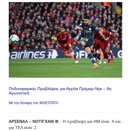
Ποδοσφαιρικές Προβλέψεις για Αγγλία Πρέμιερ Λίγκ – 4η
Αγωνιστική
Με την δύναμη του INVESTAT©
ΑΡΣΕΝΑΛ – ΝΟΤΙΓΧΑΜ Φ.
: Η πρόβλεψη για HΜ είναι: X και
για ΤΕΛ είναι: 2