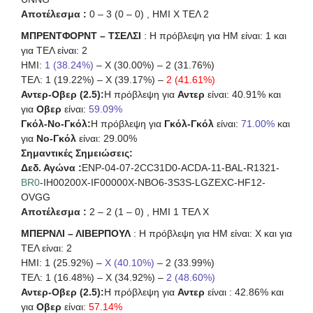
Αποτέλεσμα :
0 – 3 (0 – 0) , ΗΜΙ X ΤΕΛ 2
ΜΠΡΕΝΤΦΟΡΝΤ – ΤΣΕΛΣΙ
: Η πρόβλεψη για HΜ είναι: 1 και
για ΤΕΛ είναι: 2
ΗΜΙ:
1 (38.24%)
– X (30.00%) – 2 (31.76%)
ΤΕΛ: 1 (19.22%) – X (39.17%) –
2 (41.61%)
Αντερ-Οβερ (2.5):
Η πρόβλεψη για
Αντερ
είναι: 40.91% και
για
Οβερ
είναι:
59.09%
Γκόλ-Νο-Γκόλ:
Η πρόβλεψη για
Γκόλ-Γκόλ
είναι:
71.00%
και
για
Νο-Γκόλ
είναι: 29.00%
Σημαντικές Σημειώσεις:
Δεδ. Αγώνα :
ENP-04-07-2CC31D0-ACDA-11-BAL-R1321-
BR0
-IH00200X-IF00000X-NBO6-3S3S-LGZEXC-HF12-
OVGG
Αποτέλεσμα :
2 – 2 (1 – 0) , ΗΜΙ 1 ΤΕΛ X
ΜΠΕΡΝΛΙ – ΛΙΒΕΡΠΟΥΛ
: Η πρόβλεψη για HΜ είναι: X και για
ΤΕΛ είναι: 2
ΗΜΙ: 1 (25.92%) –
X (40.10%)
– 2 (33.99%)
ΤΕΛ: 1 (16.48%) – X (34.92%) –
2 (48.60%)
Αντερ-Οβερ (2.5):
Η πρόβλεψη για
Αντερ
είναι : 42.86% και
για
Οβερ
είναι:
57.14%