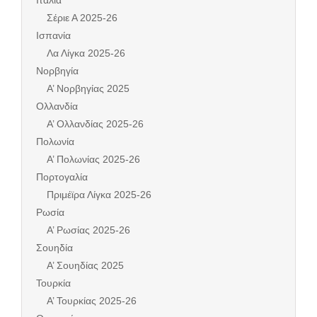
Σέριε Α 2025-26
Ισπανία
Λα Λίγκα 2025-26
Νορβηγία
Α’ Νορβηγίας 2025
Ολλανδία
Α’ Ολλανδίας 2025-26
Πολωνία
Α’ Πολωνίας 2025-26
Πορτογαλία
Πριμέϊρα Λίγκα 2025-26
Ρωσία
Α’ Ρωσίας 2025-26
Σουηδία
Α’ Σουηδίας 2025
Τουρκία
Α’ Τουρκίας 2025-26