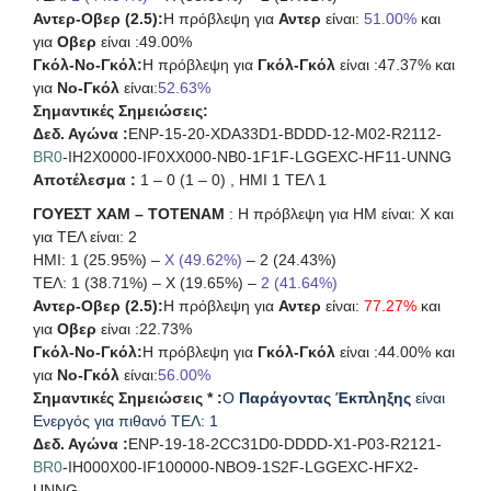
Αντερ-Οβερ (2.5):
Η πρόβλεψη για
Αντερ
είναι:
51.00%
και
για
Οβερ
είναι :49.00%
Γκόλ-Νο-Γκόλ:
Η πρόβλεψη για
Γκόλ-Γκόλ
είναι :47.37% και
για
Νο-Γκόλ
είναι:
52.63%
Σημαντικές Σημειώσεις:
Δεδ. Αγώνα :
ENP-15-20-XDA33D1-BDDD-12-M02-R2112-
BR0
-IH2X0000-IF0XX000-NB0-1F1F-LGGEXC-HF11-UNNG
Αποτέλεσμα :
1 – 0 (1 – 0) , ΗΜΙ 1 ΤΕΛ 1
ΓΟΥΕΣΤ ΧΑΜ – ΤΟΤΕΝΑΜ
: Η πρόβλεψη για HΜ είναι: X και
για ΤΕΛ είναι: 2
ΗΜΙ: 1 (25.95%) –
X (49.62%)
– 2 (24.43%)
ΤΕΛ: 1 (38.71%) – X (19.65%) –
2 (41.64%)
Αντερ-Οβερ (2.5):
Η πρόβλεψη για
Αντερ
είναι:
77.27%
και
για
Οβερ
είναι :22.73%
Γκόλ-Νο-Γκόλ:
Η πρόβλεψη για
Γκόλ-Γκόλ
είναι :44.00% και
για
Νο-Γκόλ
είναι:
56.00%
Σημαντικές Σημειώσεις * :
Ο
Παράγοντας Έκπληξης
είναι
Ενεργός για πιθανό ΤΕΛ: 1
Δεδ. Αγώνα :
ENP-19-18-2CC31D0-DDDD-X1-P03-R2121-
BR0
-IH000X00-IF100000-NBO9-1S2F-LGGEXC-HFX2-
UNNG