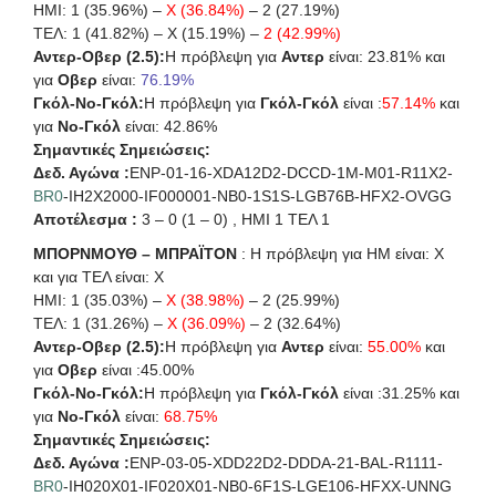
ΗΜΙ: 1 (35.96%) –
X (36.84%)
– 2 (27.19%)
ΤΕΛ: 1 (41.82%) – X (15.19%) –
2 (42.99%)
Αντερ-Οβερ (2.5):
Η πρόβλεψη για
Αντερ
είναι: 23.81% και
για
Οβερ
είναι:
76.19%
Γκόλ-Νο-Γκόλ:
Η πρόβλεψη για
Γκόλ-Γκόλ
είναι :
57.14%
και
για
Νο-Γκόλ
είναι: 42.86%
Σημαντικές Σημειώσεις:
Δεδ. Αγώνα :
ENP-01-16-XDA12D2-DCCD-1M-M01-R11X2-
BR0
-IH2X2000-IF000001-NB0-1S1S-LGB76B-HFX2-OVGG
Αποτέλεσμα :
3 – 0 (1 – 0) , ΗΜΙ 1 ΤΕΛ 1
ΜΠΟΡΝΜΟΥΘ – ΜΠΡΑΪΤΟΝ
: Η πρόβλεψη για HΜ είναι: X
και για ΤΕΛ είναι: X
ΗΜΙ: 1 (35.03%) –
X (38.98%)
– 2 (25.99%)
ΤΕΛ: 1 (31.26%) –
X (36.09%)
– 2 (32.64%)
Αντερ-Οβερ (2.5):
Η πρόβλεψη για
Αντερ
είναι:
55.00%
και
για
Οβερ
είναι :45.00%
Γκόλ-Νο-Γκόλ:
Η πρόβλεψη για
Γκόλ-Γκόλ
είναι :31.25% και
για
Νο-Γκόλ
είναι:
68.75%
Σημαντικές Σημειώσεις:
Δεδ. Αγώνα :
ENP-03-05-XDD22D2-DDDA-21-BAL-R1111-
BR0
-IH020X01-IF020X01-NB0-6F1S-LGE106-HFXX-UNNG