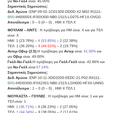
για
Νο-Γκόλ
είναι: 45.00%
Σημαντικές Σημειώσεις:
Δεδ. Αγώνα :
ENP-09-02-1CD13D0-DDDD-X2-M02-R1111-
BR0
-IH00000X-IF00XX00-NB0-1S1S-LG075-HF1X-OVGG
Αποτέλεσμα :
0 – 0 (0 – 0) , ΗΜΙ X ΤΕΛ X
ΦΟΥΛΑΜ – ΛΙΝΤΣ
: Η πρόβλεψη για HΜ είναι: X και για ΤΕΛ
είναι: X
ΗΜΙ: 1 (23.78%) –
X (53.85%)
– 2 (22.38%)
ΤΕΛ: 1 (36.20%) –
X (44.01%)
– 2 (19.79%)
Αντερ-Οβερ (2.5):
Η πρόβλεψη για
Αντερ
είναι:
51.00%
και
για
Οβερ
είναι :49.00%
Γκόλ-Νο-Γκόλ:
Η πρόβλεψη για
Γκόλ-Γκόλ
είναι :42.86% και
για
Νο-Γκόλ
είναι:
57.14%
Σημαντικές Σημειώσεις:
Δεδ. Αγώνα :
ENP-10-11-XDD32D0-EEDC-21-P02-RX111-
BR0
-IH0X0X00-IF0X2X01-NB0-1S1S-LGH000-HFXX-UNNG
Αποτέλεσμα :
1 – 0 (0 – 0) , ΗΜΙ X ΤΕΛ 1
ΝΙΟΥΚΑΣΤΛ – ΓΟΥΛΒΣ
: Η πρόβλεψη για HΜ είναι: 1 και για
ΤΕΛ είναι: 1
ΗΜΙ:
1 (36.71%)
– X (36.23%) – 2 (27.05%)
ΤΕΛ:
1 (44.34%)
– X (38.05%) – 2 (17.61%)