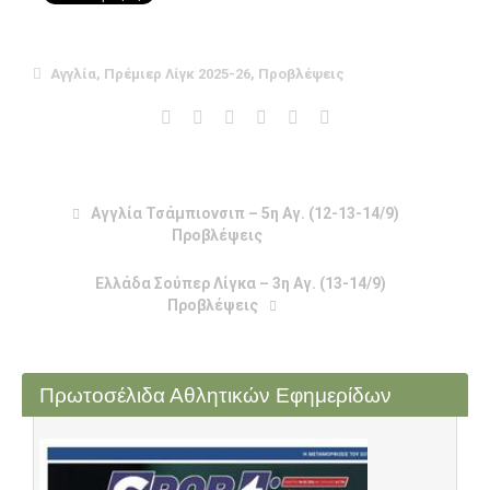
Αγγλία
,
Πρέμιερ Λίγκ 2025-26
,
Προβλέψεις
Αγγλία Τσάμπιονσιπ – 5η Αγ. (12-13-14/9)
Προβλέψεις
Ελλάδα Σούπερ Λίγκα – 3η Αγ. (13-14/9)
Προβλέψεις
Πρωτοσέλιδα Αθλητικών Εφημερίδων