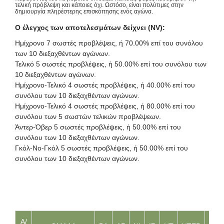
τελική πρόβλεψη και κάποιες όχι. Ωστόσο, είναι πολύτιμες στην
δημιουργία πληρέστερης επισκόπησης ενός αγώνα.
Ο έλεγχος των αποτελεσμάτων δείχνει (NV):
Ημίχρονο 7 σωστές προβλέψεις, ή 70.00% επί του συνόλου
των 10 διεξαχθέντων αγώνων.
Τελικό 5 σωστές προβλέψεις, ή 50.00% επί του συνόλου των
10 διεξαχθέντων αγώνων.
Ημίχρονο-Τελικό 4 σωστές προβλέψεις, ή 40.00% επί του
συνόλου των 10 διεξαχθέντων αγώνων.
Ημίχρονο-Τελικό 4 σωστές προβλέψεις, ή 80.00% επί του
συνόλου των 5 σωστών τελικών προβλέψεων.
Άντερ-Όβερ 5 σωστές προβλέψεις, ή 50.00% επί του
συνόλου των 10 διεξαχθέντων αγώνων.
Γκόλ-Νο-Γκόλ 5 σωστές προβλέψεις, ή 50.00% επί του
συνόλου των 10 διεξαχθέντων αγώνων.
Α/