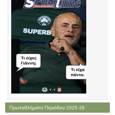
Πρωταθλήματα Περιόδου 2025-26