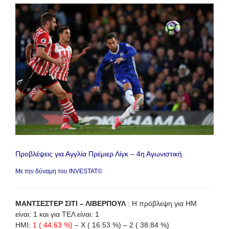
Προβλέψεις για Αγγλία Πρέμιερ Λίγκ – 4η Αγωνιστική
Με την δύναμη του INVESTAT©
ΜΑΝΤΣΕΣΤΕΡ ΣΙΤΙ – ΛΙΒΕΡΠΟΥΛ
: Η πρόβλεψη για HΜ
είναι: 1 και για ΤΕΛ είναι: 1
ΗΜΙ:
1 ( 44.63 %)
– X ( 16.53 %) – 2 ( 38.84 %)