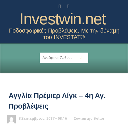
Investwin.net
Ποδοσφαιρικές Προβλέψεις. Με την δύναμη
του INVESTAT©
Αγγλία Πρέμιερ Λίγκ – 4η Αγ.
Προβλέψεις
8 Σεπτεμβρίου, 2017 - 08:16
Συντάκτης
Bettor