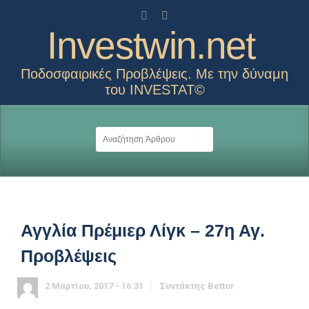
Investwin.net
Ποδοσφαιρικές Προβλέψεις. Με την δύναμη
του INVESTAT©
Αγγλία Πρέμιερ Λίγκ – 27η Αγ.
Προβλέψεις
2 Μαρτίου, 2017 - 16:31
Συντάκτης
Bettor