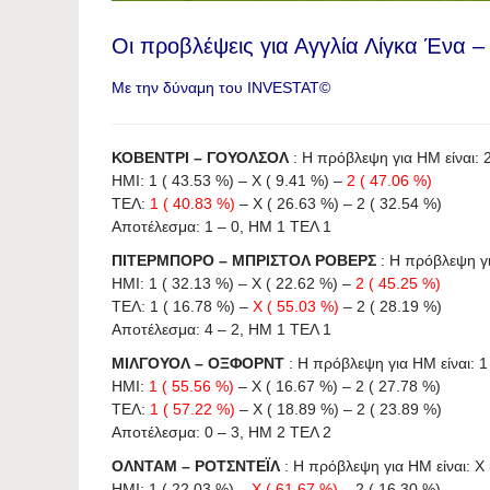
Οι προβλέψεις για Αγγλία Λίγκα Ένα –
Με την δύναμη του INVESTAT©
ΚΟΒΕΝΤΡΙ – ΓΟΥΟΛΣΟΛ
: Η πρόβλεψη για HΜ είναι: 2 
ΗΜΙ: 1 ( 43.53 %) – X ( 9.41 %) –
2 ( 47.06 %)
ΤΕΛ:
1 ( 40.83 %)
– X ( 26.63 %) – 2 ( 32.54 %)
Αποτέλεσμα: 1 – 0, HΜ 1 ΤΕΛ 1
ΠΙΤΕΡΜΠΟΡΟ – ΜΠΡΙΣΤΟΛ ΡΟΒΕΡΣ
: Η πρόβλεψη για
ΗΜΙ: 1 ( 32.13 %) – X ( 22.62 %) –
2 ( 45.25 %)
ΤΕΛ: 1 ( 16.78 %) –
X ( 55.03 %)
– 2 ( 28.19 %)
Αποτέλεσμα: 4 – 2, HΜ 1 ΤΕΛ 1
ΜΙΛΓΟΥΟΛ – ΟΞΦΟΡΝΤ
: Η πρόβλεψη για HΜ είναι: 1 
ΗΜΙ:
1 ( 55.56 %)
– X ( 16.67 %) – 2 ( 27.78 %)
ΤΕΛ:
1 ( 57.22 %)
– X ( 18.89 %) – 2 ( 23.89 %)
Αποτέλεσμα: 0 – 3, HΜ 2 ΤΕΛ 2
ΟΛΝΤΑΜ – ΡΟΤΣΝΤΕΪΛ
: Η πρόβλεψη για HΜ είναι: X κ
ΗΜΙ: 1 ( 22.03 %) –
X ( 61.67 %)
– 2 ( 16.30 %)