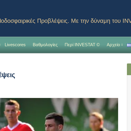
οδοσφαιρικές Προβλέψεις. Με την δύναμη του I
Livescores
Βαθμολογίες
Περί INVESTAT ©
Αρχείο
έψεις