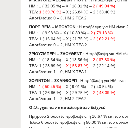
ΗΜΙ: 1 ( 32.05 %) – X ( 18.91 %) –
2 ( 49.04 %)
ΤΕΛ:
1 ( 39.70 %)
– X ( 26.84 %) – 2 ( 33.46 %)
Αποτέλεσμα: 0 – 3, HΜ 2 ΤΕΛ 2
ΠΟΡΤ ΒΕΪΛ – ΜΠΟΛΤΟΝ
: Η πρόβλεψη για HΜ είναι: 2 
ΗΜΙ: 1 ( 9.98 %) – X ( 10.89 %) –
2 ( 79.13 %)
ΤΕΛ: 1 ( 16.04 %) – X ( 21.75 %) –
2 ( 62.21 %)
Αποτέλεσμα: 0 – 2, HΜ X ΤΕΛ 2
ΣΡΙΟΥΣΜΠΕΡΙ – ΣΑΟΥΘΕΝΤ
: Η πρόβλεψη για HΜ είναι
ΗΜΙ: 1 ( 18.64 %) – X ( 13.56 %) –
2 ( 67.80 %)
ΤΕΛ: 1 ( 23.99 %) –
X ( 53.87 %)
– 2 ( 22.14 %)
Αποτέλεσμα: 1 – 0, HΜ X ΤΕΛ 1
ΣΟΥΙΝΤΟΝ – ΣΚΑΝΘΟΡΠ
: Η πρόβλεψη για HΜ είναι: 1
ΗΜΙ:
1 ( 50.45 %)
– X ( 9.01 %) – 2 ( 40.54 %)
ΤΕΛ: 1 ( 26.86 %) – X ( 29.75 %) –
2 ( 43.39 %)
Αποτέλεσμα: 1 – 2, HΜ 2 ΤΕΛ 2
Ο έλεγχος των αποτελεσμάτων δείχνει:
Ημίχρονο 2 σωστές προβλέψεις, ή 16.67 % επί του σ
Τελικό 6 σωστές προβλέψεις, ή 50.00 % επί του συνό