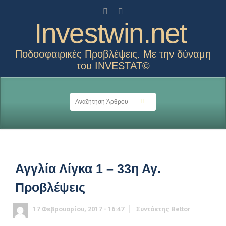
Investwin.net
Ποδοσφαιρικές Προβλέψεις. Με την δύναμη
του INVESTAT©
Αγγλία Λίγκα 1 – 33η Αγ.
Προβλέψεις
17 Φεβρουαρίου, 2017 - 16:47
Συντάκτης
Bettor