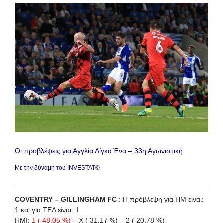
Οι προβλέψεις για Αγγλία Λίγκα Ένα – 33η Αγωνιστική
Με την δύναμη του INVESTAT©
COVENTRY – GILLINGHAM FC
: Η πρόβλεψη για HΜ είναι:
1 και για ΤΕΛ είναι: 1
HΜI:
1 ( 48.05 %)
– X ( 31.17 %) – 2 ( 20.78 %)