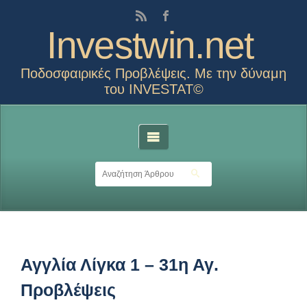
Investwin.net
Ποδοσφαιρικές Προβλέψεις. Με την δύναμη
του INVESTAT©
Αγγλία Λίγκα 1 – 31η Αγ.
Προβλέψεις